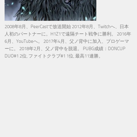
2008年8月、PeerCastで放送開始 2012年8月、Twitchへ、日本
人初のパートナーに。H1Z1で遠隔チート戦争に勝利。 2016年
6月、YouTubeへ。 2017年4月、父ノ背中に加入、プロゲーマ
ーに。 2018年2月、父ノ背中を脱退。 PUBG成績：DONCUP
DUO#1 2位, ファイトクラブ#1 1位, 最高11連勝。