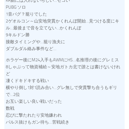
KR鯖には入れないらしい…セコい
PUBG ソロ
1音バグ？籠りでした
2ゲオルコン～山安地突貫かくれんぼ開始…見つける度にキ
ル…最後まで音を立てない…かくれんぼ
9キルドン勝
接敵タイミングや…籠り漁夫に
ダブルダル絡み事件など…
ホラゲー後にM24入手もAWMにHS…名推理の後にグレミス
8しゃぶって物資補給～安地ガトカ北で誰とは書けないけれ
ど
凄くドキドキする戦い
横やり倒し1対1読み合い…グレ無しで突貫撃ち合うもギリ
で…2位
お互い楽しい良い戦いだった
数戦
忍びに撃たれたり安地嫌われ
パルス抜けもガン待ち…苦戦続き