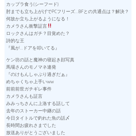
カップラ食う(シーフード)
肘までも立ち上がげでPCフリーズ…BFとの共通点は？解決？
何故か立ち上がるようになる！
カメラさん衝撃証言
ロックさんはガチ？目覚めた？
詩的な王
『風が…ドアを叩いてる』
ケン坊の話と魔神の寝起き顔写真
馬場さんのモノマネ連発
『のけもんしゃぶり過ぎだぁ』
めちゃくちゃ上手いww
前前前世ガチギレ事件
カメラさんも証言
みみっちさんに上洛する話して
去年のストーカー中継の話
今日タイトルで釣れた魚の話〆
長時間お疲れさまでした
放送ありがとうございました