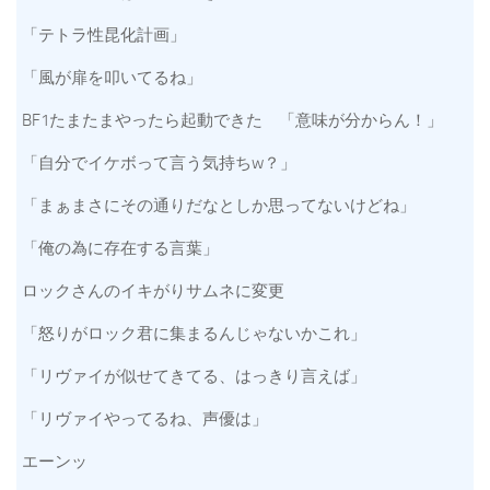
「テトラ性昆化計画」
「風が扉を叩いてるね」
BF1たまたまやったら起動できた 「意味が分からん！」
「自分でイケボって言う気持ちw？」
「まぁまさにその通りだなとしか思ってないけどね」
「俺の為に存在する言葉」
ロックさんのイキがりサムネに変更
「怒りがロック君に集まるんじゃないかこれ」
「リヴァイが似せてきてる、はっきり言えば」
「リヴァイやってるね、声優は」
エーンッ