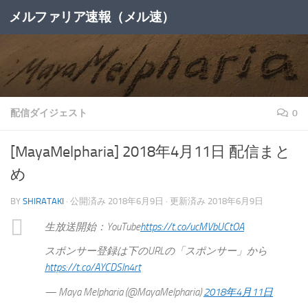
メルファリア速報（メル速）
コンテンツへスキップ
配信ダイジェスト
0
[MayaMelpharia] 2018年4月11日 配信まと
め
BY
SHIRATAKI
· 公開済み
2018年6月9日
· 更新済み
2018年6月9日
生放送開始：YouTube
https://t.co/ucMVbUCtOA
スポンサー登録は下のURLの「スポンサー」から
https://t.co/AYCDSln4rt
— Maya Melpharia (@MayaMelpharia)
2018年4月11日