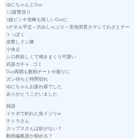
ゆにちゃんとDuo
1,2復讐戻り
3超ピンチ攻略も怪しいDuoに
4ゲオル平定～渋みしゃぶり～安地突貫カマシてわざとチー
トっぽく
攻撃しドン勝
小休止
シロ餌欲しくて鳴きまくり可愛い
武器ガチャ…ゴミ
Duo再開も数戦チートや籠りに
ガン待ちと時間切れ
ゆにちゃんお疲れ様でした
ありがとうございました
雑談
イケボで釣れた魚イジリw
テトラさん
カップスさんは欲がない？
動画編集誰か頼める？