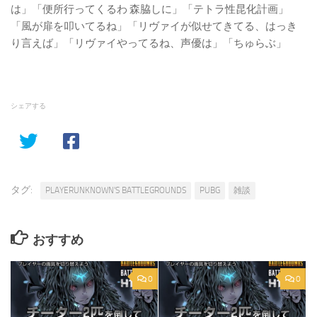
は」「便所行ってくるわ 森脇しに」「テトラ性昆化計画」
「風が扉を叩いてるね」「リヴァイが似せてきてる、はっき
り言えば」「リヴァイやってるね、声優は」「ちゅらぶ」
シェアする
タグ:
PLAYERUNKNOWN'S BATTLEGROUNDS
PUBG
雑談
おすすめ
0
0