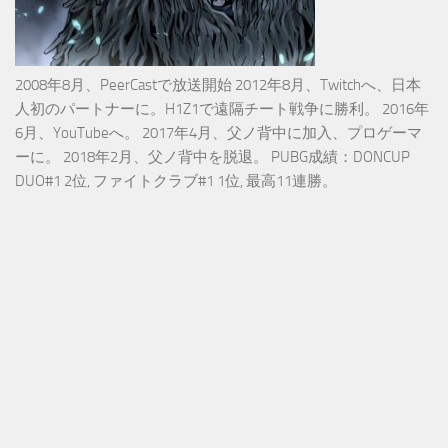
2008年8月、PeerCastで放送開始 2012年8月、Twitchへ、日本
人初のパートナーに。H1Z1で遠隔チート戦争に勝利。 2016年
6月、YouTubeへ。 2017年4月、父ノ背中に加入、プロゲーマ
ーに。 2018年2月、父ノ背中を脱退。 PUBG成績：DONCUP
DUO#1 2位, ファイトクラブ#1 1位, 最高11連勝。