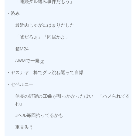
「連続ダル絡み事件だもう」
・渋み
最近肉じゃがにはまりだした
「嘘だろぉ」「同居かよ」
箱M24
AWMで一発gg
・ヤスナヤ 棒でグレ跳ね返って自爆
・セベルニー
信長の野望のED曲が引っかかったぽい 「ハメられてる
わ」
3ヘル毎回拾ってるかも
車見失う